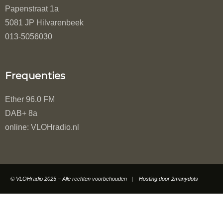
Papenstraat 1a
5081 JP Hilvarenbeek
013-5056030
Frequenties
Ether 96.0 FM
DAB+ 8a
online: VLOHradio.nl
© VLOHradio 2025 – Alle rechten voorbehouden | Hosting door
2manydots