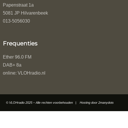
Papenstraat 1a
5081 JP Hilvarenbeek
013-5056030
Frequenties
Ether 96.0 FM
DAB+ 8a
online: VLOHradio.nl
© VLOHradio 2025 – Alle rechten voorbehouden | Hosting door
2manydots