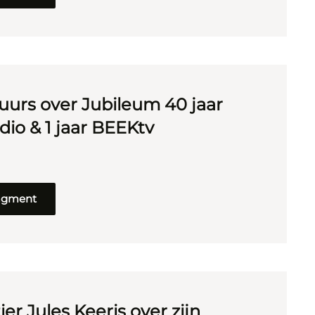
uurs over Jubileum 40 jaar
io & 1 jaar BEEKtv
ragment
er Jules Keeris over zijn