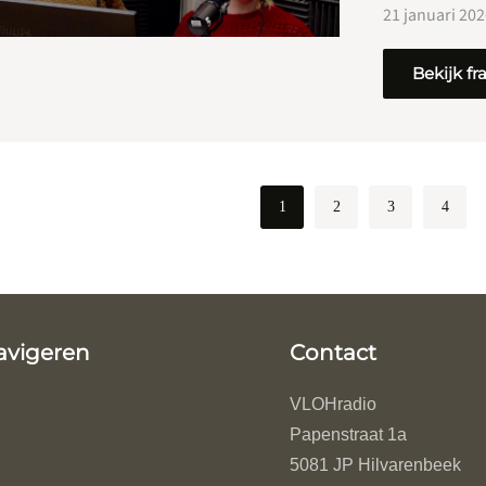
21 januari 20
Bekijk f
1
2
3
4
avigeren
Contact
VLOHradio
Papenstraat 1a
5081 JP Hilvarenbeek