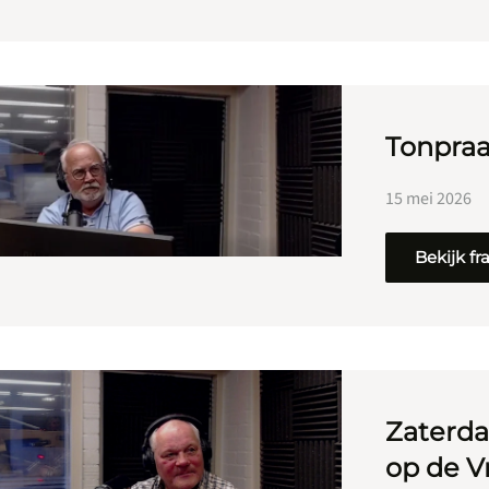
Tonpraa
15 mei 2026
Bekijk f
Zaterda
op de Vr