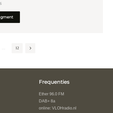
26
ragment
…
12
Frequenties
Ether 96.0 FM
DAB+ 8a
online: VLOHradio.nl