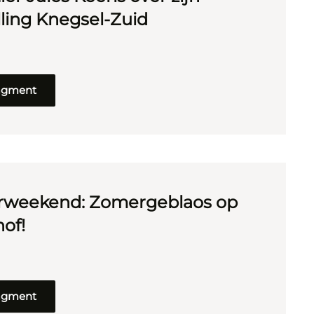
lling Knegsel-Zuid
ragment
rweekend: Zomergeblaos op
hof!
ragment