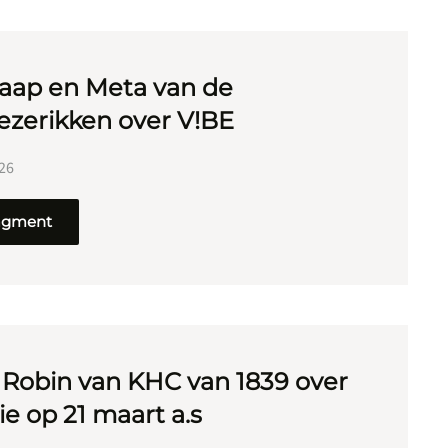
Jaap en Meta van de
zerikken over V!BE
026
ragment
 Robin van KHC van 1839 over
ie op 21 maart a.s