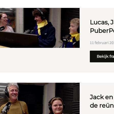
Lucas, 
PuberPe
11 februari 2
Bekijk f
Jack en
de reün