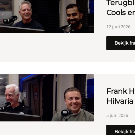
Terugbli
Cools e
12 juni 2026
Bekijk f
Frank H
Hilvaria
5 juni 2026
Bekijk f