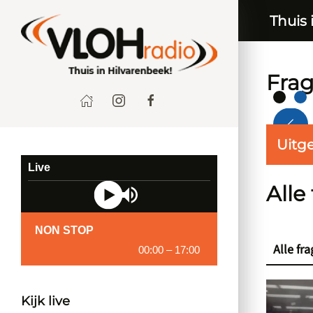
Thuis 
Fra
Terug
F
Uitge
Live
Alle
NON STOP
Alle fr
00:00
–
17:00
Kijk live