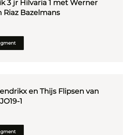
k 3 jr Hilvaria 1 met Werner
n Riaz Bazelmans
ragment
endrikx en Thijs Flipsen van
 JO19-1
ragment