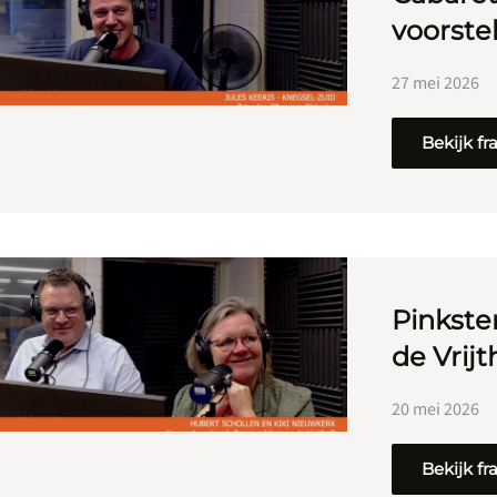
voorste
27 mei 2026
Bekijk f
Pinkste
de Vrijt
20 mei 2026
Bekijk f