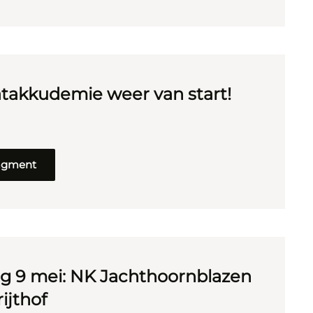
takkudemie weer van start!
ragment
g 9 mei: NK Jachthoornblazen
ijthof