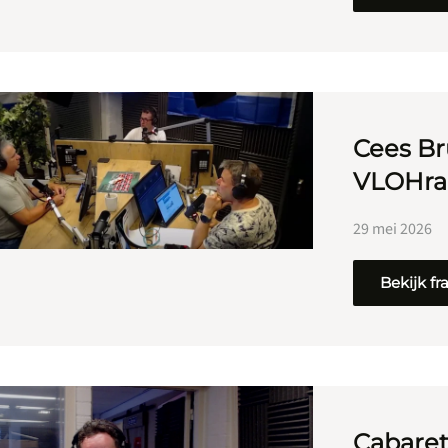
Cees Br
VLOHrad
29 mei 2026
Bekijk f
Cabareti