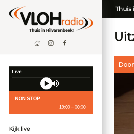
Thuis 
Uit
Doo
Live
NON STOP
19:00
–
00:00
Kijk live