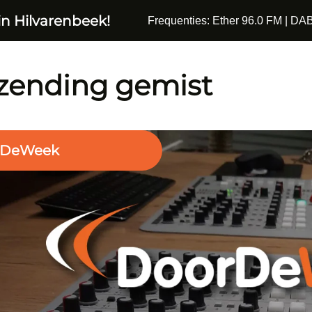
in Hilvarenbeek!
Frequenties: Ether 96.0 FM | DAB
zending gemist
rDeWeek