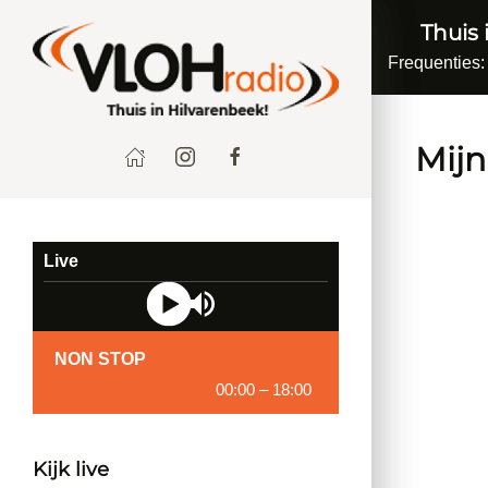
Thuis 
Frequenties:
Mijn
Live
NON STOP
00:00
–
18:00
Kijk live