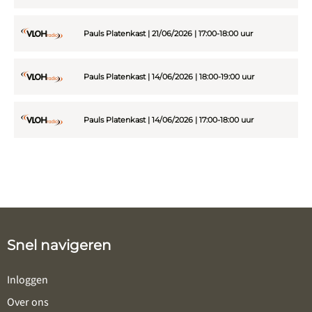
Pauls Platenkast | 21/06/2026 | 17:00-18:00 uur
Pauls Platenkast | 14/06/2026 | 18:00-19:00 uur
Pauls Platenkast | 14/06/2026 | 17:00-18:00 uur
Snel navigeren
Inloggen
Over ons