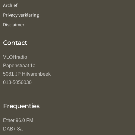
Archief
Privacy verklaring
Disclaimer
Contact
VLOHradio
Papenstraat 1a
5081 JP Hilvarenbeek
013-5056030
Frequenties
Ether 96.0 FM
DAB+ 8a