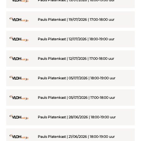
Pauls Platenkast | 19/07/2026 | 17:00-18:00 uur
Pauls Platenkast | 12/07/2026 | 18:00-19:00 uur
Pauls Platenkast | 12/07/2026 | 17:00-18:00 uur
Pauls Platenkast | 05/07/2026 | 18:00-19:00 uur
Pauls Platenkast | 05/07/2026 | 17:00-18:00 uur
Pauls Platenkast | 28/06/2026 | 18:00-19:00 uur
Pauls Platenkast | 21/06/2026 | 18:00-19:00 uur