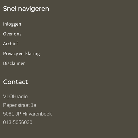
Snel navigeren
Inloggen
Over ons
Archief
Privacy verklaring
Disclaimer
Contact
VLOHradio
Papenstraat 1a
5081 JP Hilvarenbeek
013-5056030