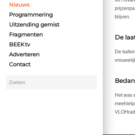
Nieuws
prijzenpa
Programmering
blijven.
Uitzending gemist
Fragmenten
De laa
BEEK tv
De ballen
Adverteren
vrouweli
Contact
Bedan
Het was e
meehielp
VLOHradi