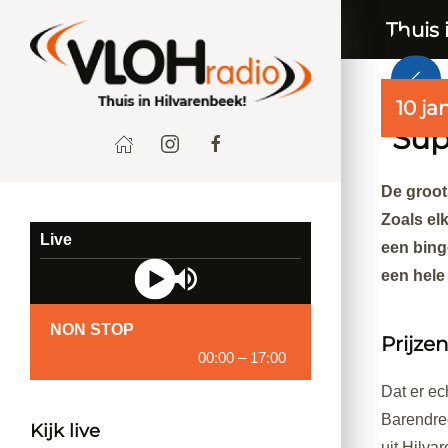
Thuis 
10 ja
“Sup
De groot
Zoals el
Live
een bing
een hele
NON STOP
Prijzen
00:00
–
17:00
Dat er ec
Barendrec
Kijk live
uit Hilva