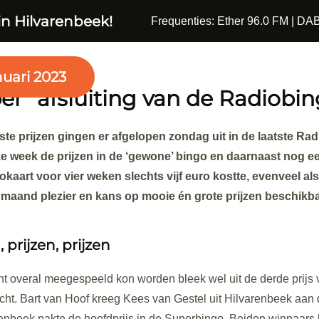
in Hilvarenbeek!
Frequenties: Ether 96.0 FM | DAB
nuari 2023
er” afsluiting van de Radiobi
ste prijzen gingen er afgelopen zondag uit in de laatste Ra
ke week de prijzen in de ‘gewone’ bingo en daarnaast nog e
okaart voor vier weken slechts vijf euro kostte, evenveel al
 maand plezier en kans op mooie én grote prijzen beschikba
, prijzen, prijzen
ht overal meegespeeld kon worden bleek wel uit de derde prijs 
ht. Bart van Hoof kreeg Kees van Gestel uit Hilvarenbeek aan d
renbeek pakte de hoofdprijs in de Superbingo. Beiden winnaars 