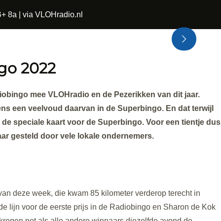
+ 8a | via VLOHradio.nl
ngo 2022
diobingo mee VLOHradio en de Pezerikken van dit jaar.
ens een veelvoud daarvan in de Superbingo. En dat terwijl
s de speciale kaart voor de Superbingo. Voor een tientje dus
ar gesteld door vele lokale ondernemers.
van deze week, die kwam 85 kilometer verderop terecht in
e lijn voor de eerste prijs in de Radiobingo en Sharon de Kok
kregen net als alle andere winnaars diezelfde avond de