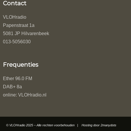
Contact
VLOHradio
Papenstraat 1a
5081 JP Hilvarenbeek
013-5056030
Frequenties
Ether 96.0 FM
DAB+ 8a
online: VLOHradio.nl
© VLOHradio 2025 – Alle rechten voorbehouden | Hosting door
2manydots