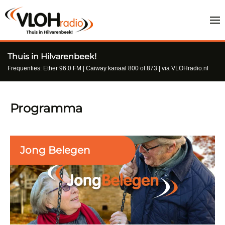
Thuis in Hilvarenbeek!
Frequenties: Ether 96.0 FM | Caiway kanaal 800 of 873 | via VLOHradio.nl
Programma
Jong Belegen