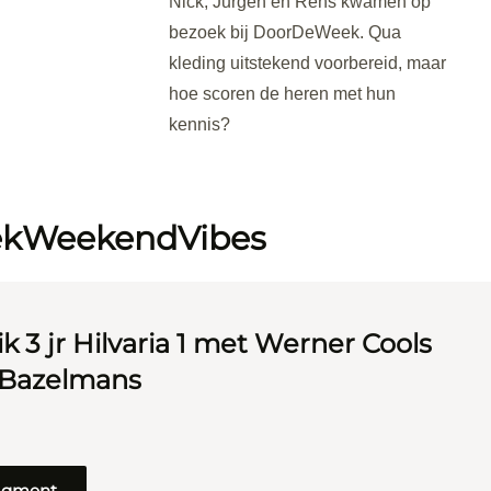
Nick, Jurgen en Rens kwamen op
bezoek bij DoorDeWeek. Qua
kleding uitstekend voorbereid, maar
hoe scoren de heren met hun
kennis?
ekWeekendVibes
k 3 jr Hilvaria 1 met Werner Cools
 Bazelmans
ragment