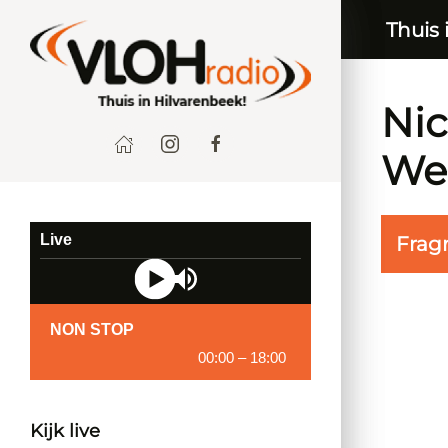
Thuis 
Nic
Wee
Live
Frag
NON STOP
00:00
–
18:00
Kijk live