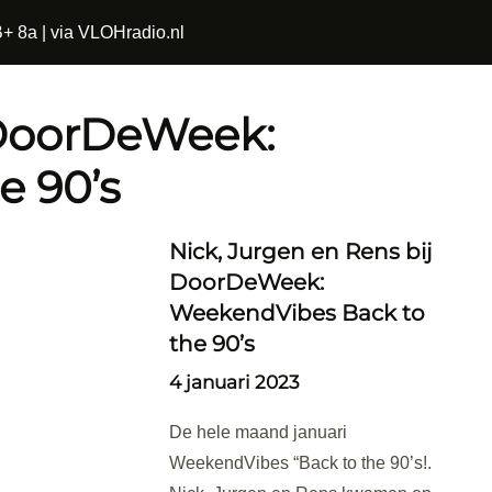
+ 8a | via VLOHradio.nl
 DoorDeWeek:
e 90’s
Nick, Jurgen en Rens bij
DoorDeWeek:
WeekendVibes Back to
the 90’s
4 januari 2023
De hele maand januari
WeekendVibes “Back to the 90’s!.