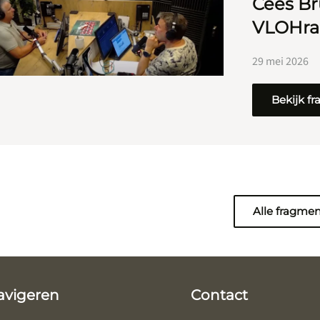
Cees Br
VLOHrad
29 mei 2026
Bekijk f
Alle fragme
avigeren
Contact