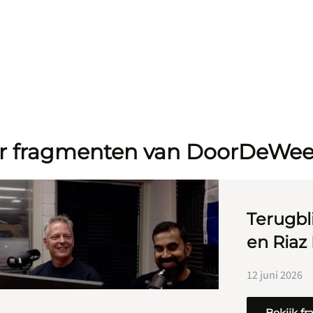
r fragmenten van DoorDeWe
Terugbli
en Riaz
12 juni 2026
Bekijk f