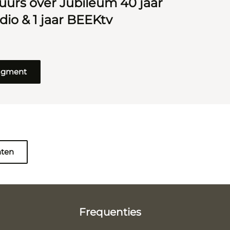
uurs over Jubileum 40 jaar
io & 1 jaar BEEKtv
ragment
nten
Frequenties