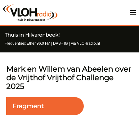
Thuis in Hilvarenbeek!
Frequenties: Ether 96.0 FM | DAB+ 8a | via VLOHradio.nl
Mark en Willem van Abeelen over
de Vrijthof Vrijthof Challenge
2025
Fragment