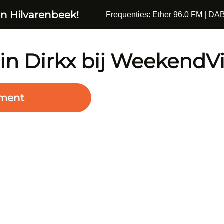
in Hilvarenbeek!
Frequenties: Ether 96.0 FM | DAB
in Dirkx bij WeekendV
ment