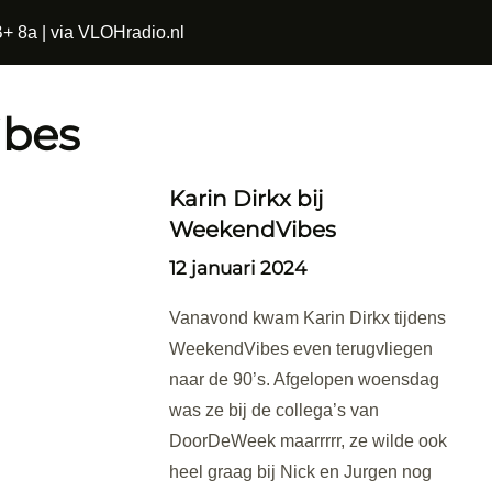
+ 8a | via VLOHradio.nl
ibes
Karin Dirkx bij
WeekendVibes
12 januari 2024
Vanavond kwam Karin Dirkx tijdens
WeekendVibes even terugvliegen
naar de 90’s. Afgelopen woensdag
was ze bij de collega’s van
DoorDeWeek maarrrrr, ze wilde ook
heel graag bij Nick en Jurgen nog