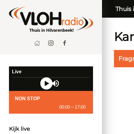
Thuis 
Kar
Frag
Live
NON STOP
00:00
–
17:00
Kijk live