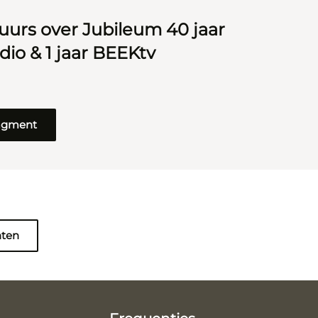
uurs over Jubileum 40 jaar
io & 1 jaar BEEKtv
ragment
nten