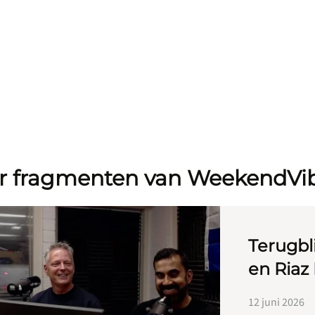
r fragmenten van WeekendVi
Terugbli
en Riaz
12 juni 2026