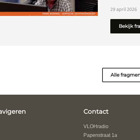
29 april 2026
Bekijk f
Alle fragme
avigeren
Contact
VLOHradio
Papenstraat 1a