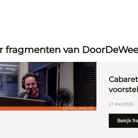
r fragmenten van DoorDeWe
Cabareti
voorste
27 mei 2026
Bekijk f