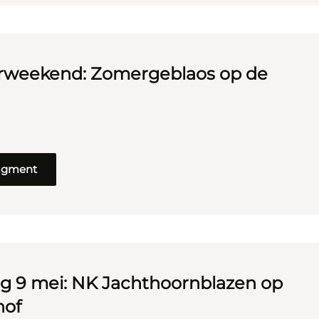
rweekend: Zomergeblaos op de
ragment
g 9 mei: NK Jachthoornblazen op
hof