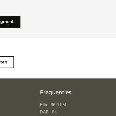
ragment
nten
Frequenties
Ether 96.0 FM
DAB+ 8a