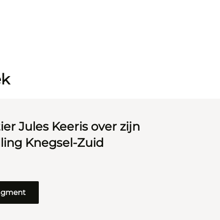
ek
er Jules Keeris over zijn
lling Knegsel-Zuid
ragment