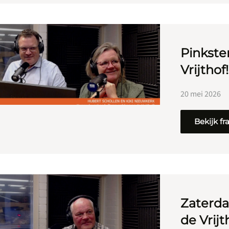
Pinkste
Vrijthof!
20 mei 2026
Bekijk f
Zaterda
de Vrijt