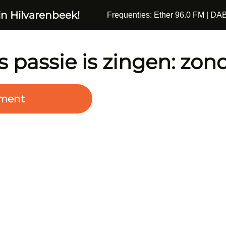
in Hilvarenbeek!
Frequenties: Ether 96.0 FM | DAB
’s passie is zingen: zond
ment