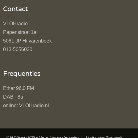
Contact
VLOHradio
Papenstraat 1a
5081 JP Hilvarenbeek
013-5056030
Frequenties
Ether 96.0 FM
DAB+ 8a
online: VLOHradio.nl
© VLOHradio 2025 – Alle rechten voorbehouden | Hosting door
2manydots